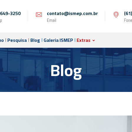
 9649-3250
contato@ismep.com.br
(61
p
Email
Fon
no
Pesquisa
Blog
Galeria ISMEP
Extras
Blog