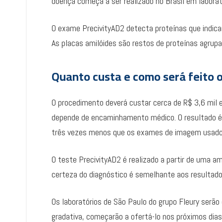
doença começa a ser realizado no Brasil em laborató
O exame PrecivityAD2 detecta proteínas que indica
As placas amilóides são restos de proteínas agrup
Quanto custa e como será feito 
O procedimento deverá custar cerca de R$ 3,6 mil e
depende de encaminhamento médico. O resultado é 
três vezes menos que os exames de imagem usados 
O teste PrecivityAD2 é realizado a partir de uma a
certeza do diagnóstico é semelhante aos resulta
Os laboratórios de São Paulo do grupo Fleury serão
gradativa, começarão a ofertá-lo nos próximos dia