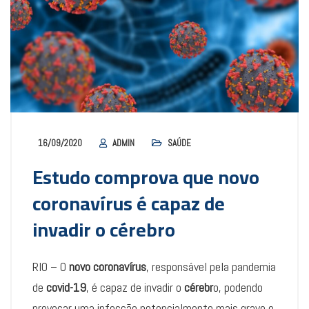
16/09/2020
ADMIN
SAÚDE
Estudo comprova que novo
coronavírus é capaz de
invadir o cérebro
RIO – O
novo coronavírus
, responsável pela pandemia
de
covid-19
, é capaz de invadir o
cérebr
o, podendo
provocar uma infecção potencialmente mais grave e