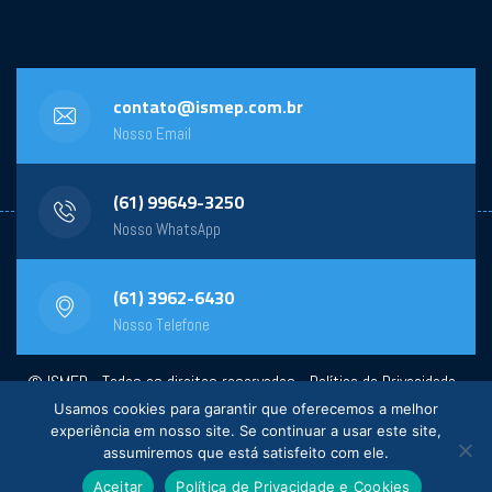
contato@ismep.com.br
Nosso Email
(61) 99649-3250
Nosso WhatsApp
(61) 3962-6430
Nosso Telefone
© ISMEP - Todos os direitos reservados -
Política de Privacidade
-
Usamos cookies para garantir que oferecemos a melhor
Powered by:
General Design
experiência em nosso site. Se continuar a usar este site,
assumiremos que está satisfeito com ele.
Aceitar
Política de Privacidade e Cookies