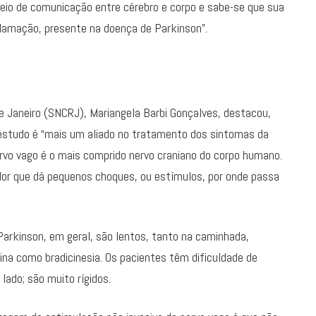
io de comunicação entre cérebro e corpo e sabe-se que sua
lamação, presente na doença de Parkinson”.
de Janeiro (SNCRJ), Mariangela Barbi Gonçalves, destacou,
 estudo é “mais um aliado no tratamento dos sintomas da
ervo vago é o mais comprido nervo craniano do corpo humano.
dor que dá pequenos choques, ou estímulos, por onde passa
arkinson, em geral, são lentos, tanto na caminhada,
na como bradicinesia. Os pacientes têm dificuldade de
ado; são muito rígidos.