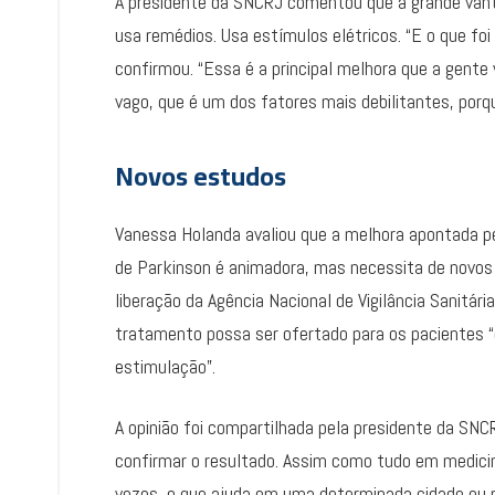
A presidente da SNCRJ comentou que a grande vant
usa remédios. Usa estímulos elétricos. “E o que fo
confirmou. “Essa é a principal melhora que a gent
vago, que é um dos fatores mais debilitantes, por
Novos estudos
Vanessa Holanda avaliou que a melhora apontada p
de Parkinson é animadora, mas necessita de novos
liberação da Agência Nacional de Vigilância Sanitár
tratamento possa ser ofertado para os pacientes 
estimulação”.
A opinião foi compartilhada pela presidente da SNC
confirmar o resultado. Assim como tudo em medicina
vezes, o que ajuda em uma determinada cidade ou r