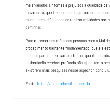
mais variados sintomas e prejuízos à qualidade de vi
movimento, que faz com que haja tremores no corp
musculares; dificuldade de realizar atividades mot
caminhar.
Para o tremor das mãos das pessoas com o Mal de 
procedimento bastante fundamentado, que é a esti
da base para reduzir tanto o tremor quanto a rigide
estimulação cerebral profunda não ajuda tanto ne
existirem mais pesquisas nesse aspecto”, concluiu.
Fonte:
https://agenciabrasil.ebc.com.br