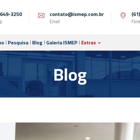
 9649-3250
contato@ismep.com.br
(61
p
Email
Fon
no
Pesquisa
Blog
Galeria ISMEP
Extras
Blog