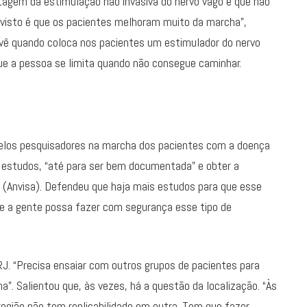
agem da estimulação não invasiva do nervo vago é que não
i visto é que os pacientes melhoram muito da marcha”,
e vê quando coloca nos pacientes um estimulador do nervo
que a pessoa se limita quando não consegue caminhar.
elos pesquisadores na marcha dos pacientes com a doença
 estudos, “até para ser bem documentada” e obter a
ia (Anvisa). Defendeu que haja mais estudos para que esse
“e a gente possa fazer com segurança esse tipo de
RJ. “Precisa ensaiar com outros grupos de pacientes para
”. Salientou que, às vezes, há a questão da localização. “Às
egião não tem replicabilidade em outra. Tem que fazer