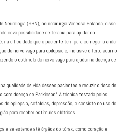
de Neurologia (SBN), neurocirurgiã Vanessa Holanda, disse
o nova possibilidade de terapia para ajudar no
, na dificuldade que o paciente tem para começar a andar.
 do nervo vago para epilepsia e, inclusive é feito aqui no
fazendo o estímulo do nervo vago para ajudar na doença de
a qualidade de vida desses pacientes e reduzir o risco de
s com doença de Parkinson”. A técnica testada pelos
de epilepsia, cefaleias, depressão, e consiste no uso de
gião para receber estímulos elétricos.
ça e se estende até órgãos do tórax, como coração e