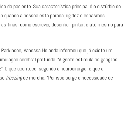
da do paciente. Sua característica principal é o distúrbio do
o quando a pessoa está parada; rigidez e espasmos
oras finas, como escrever, desenhar, pintar; e até mesmo para
Parkinson, Vanessa Holanda informou que já existe um
mulação cerebral profunda. “A gente estimula os gânglios
z”. O que acontece, segundo a neurocirurgiã, é que a
sse
freezing
de marcha. “Por isso surge a necessidade de