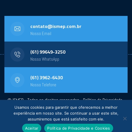
contato@ismep.com.br
Nosso Email
(61) 99649-3250
Nosso WhatsApp
(61) 3962-6430
Nosso Telefone
© ISMEP - Todos os direitos reservados -
Política de Privacidade
-
Usamos cookies para garantir que oferecemos a melhor
Powered by:
General Design
experiência em nosso site. Se continuar a usar este site,
assumiremos que está satisfeito com ele.
Aceitar
Política de Privacidade e Cookies