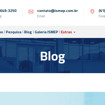
 9649-3250
contato@ismep.com.br
(61
p
Email
Fon
no
Pesquisa
Blog
Galeria ISMEP
Extras
Blog