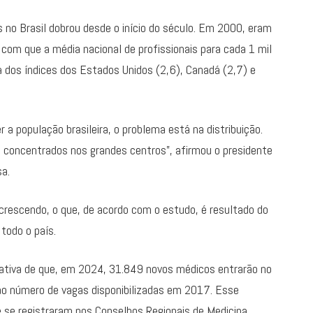
o Brasil dobrou desde o início do século. Em 2000, eram
om que a média nacional de profissionais para cada 1 mil
 dos índices dos Estados Unidos (2,6), Canadá (2,7) e
 população brasileira, o problema está na distribuição.
 concentrados nos grandes centros”, afirmou o presidente
sa.
crescendo, o que, de acordo com o estudo, é resultado do
odo o país.
ativa de que, em 2024, 31.849 novos médicos entrarão no
ao número de vagas disponibilizadas em 2017. Esse
 se registraram nos Conselhos Regionais de Medicina