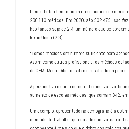
O estudo também mostra que o número de médicos n
230.110 médicos. Em 2020, são 502.475. Isso faz c
habitantes seja de 2,4, um número que se aproxima
Reino Unido (2,8).
“Temos médicos em número suficiente para atender a
Assim como outros profissionais, os médicos estão
do CFM, Mauro Ribeiro, sobre o resultado da pesqui
A perspectiva é que o número de médicos continue 
aumento de escolas médicas, que somam 342, em t
Um exemplo, apresentado na demografia é a estim
mercado de trabalho, quantidade que corresponde 
contingente é mais do que o dobro dos médicos que