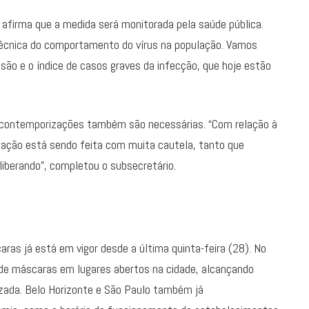
o, afirma que a medida será monitorada pela saúde pública.
 técnica do comportamento do vírus na população. Vamos
são e o índice de casos graves da infecção, que hoje estão
s contemporizações também são necessárias. “Com relação à
lização está sendo feita com muita cautela, tanto que
liberando”, completou o subsecretário.
scaras já está em vigor desde a última quinta-feira (28). No
 de máscaras em lugares abertos na cidade, alcançando
ada. Belo Horizonte e São Paulo também já