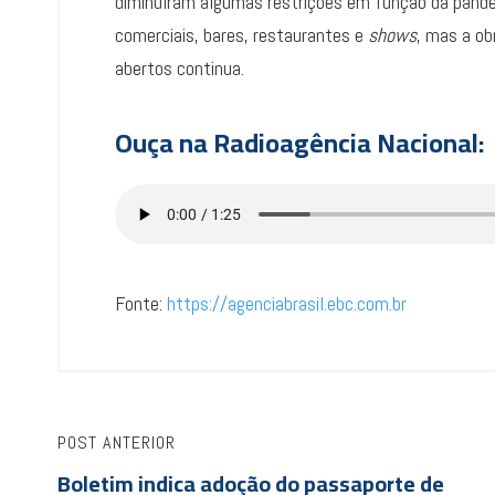
diminuíram algumas restrições em função da pand
comerciais, bares, restaurantes e
shows
, mas a ob
abertos continua.
Ouça na Radioagência Nacional:
Fonte:
https://agenciabrasil.ebc.com.br
POST ANTERIOR
Boletim indica adoção do passaporte de