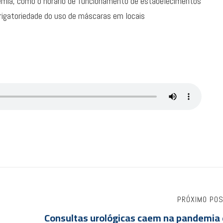
emia, como o horário de funcionamento de estabelecimentos
rigatoriedade do uso de máscaras em locais
PRÓXIMO PO
Consultas urológicas caem na pandemia 