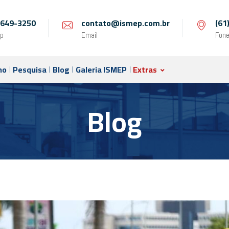
 9649-3250
contato@ismep.com.br
(61
p
Email
Fon
no
Pesquisa
Blog
Galeria ISMEP
Extras
Blog