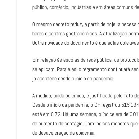
público, comércio, indústrias e em áreas comuns d
O mesmo decreto reduz, a partir de hoje, a necess
bares e centros gastronômicos. A atualização perm
Outra novidade do documento é que aulas coletiva
Em relação às escolas da rede pública, os protoco
se aplicam. Para elas, o regramento continuará sen
já acontece desde o início da pandemia.
A medida, ainda polêmica, é justificada pelo fato
Desde o início da pandemia, o DF registrou 515.13
está em 0.72. Há uma semana, o índice era de 0.81.
de aumento do contágio. Com índices menores que 1
de desaceleração da epidemia.