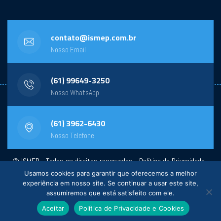
contato@ismep.com.br
Nosso Email
(61) 99649-3250
Nosso WhatsApp
(61) 3962-6430
Nosso Telefone
© ISMEP - Todos os direitos reservados -
Política de Privacidade
-
Usamos cookies para garantir que oferecemos a melhor
Powered by:
General Design
experiência em nosso site. Se continuar a usar este site,
assumiremos que está satisfeito com ele.
Aceitar
Política de Privacidade e Cookies