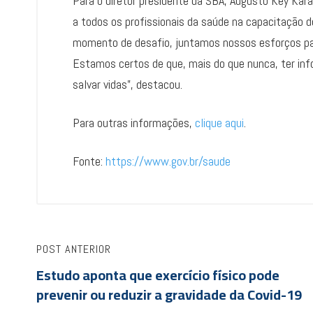
Para o diretor presidente da SBA, Augusto Key Kar
a todos os profissionais da saúde na capacitação 
momento de desafio, juntamos nossos esforços par
Estamos certos de que, mais do que nunca, ter info
salvar vidas”, destacou.
Para outras informações,
clique aqui
.
Fonte:
https://www.gov.br/saude
POST ANTERIOR
Estudo aponta que exercício físico pode
prevenir ou reduzir a gravidade da Covid-19