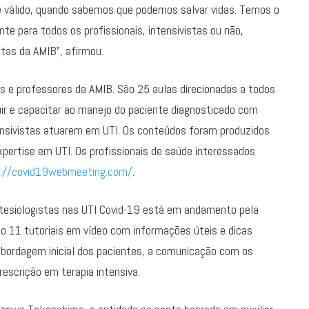
é válido, quando sabemos que podemos salvar vidas. Temos o
te para todos os profissionais, intensivistas ou não,
stas da AMIB”, afirmou.
s e professores da AMIB. São 25 aulas direcionadas a todos
ruir e capacitar ao manejo do paciente diagnosticado com
tensivistas atuarem em UTI. Os conteúdos foram produzidos
ertise em UTI. Os profissionais de saúde interessados
s://covid19webmeeting.com/
.
nestesiologistas nas UTI Covid-19 está em andamento pela
ão 11 tutoriais em vídeo com informações úteis e dicas
 abordagem inicial dos pacientes, a comunicação com os
rescrição em terapia intensiva.