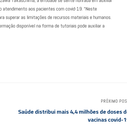
azawa Takaschima, a entidade se sente honrada em auxiliar
do atendimento aos pacientes com covid-19. “Neste
a superar as limitações de recursos materiais e humanos.
rmação disponível na forma de tutoriais pode auxiliar a
PRÓXIMO PO
Saúde distribui mais 4,4 milhões de doses 
vacinas covid-1