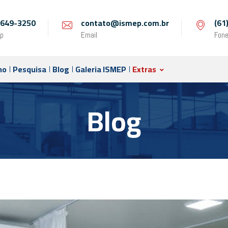
 9649-3250
contato@ismep.com.br
(61
p
Email
Fon
no
Pesquisa
Blog
Galeria ISMEP
Extras
Blog