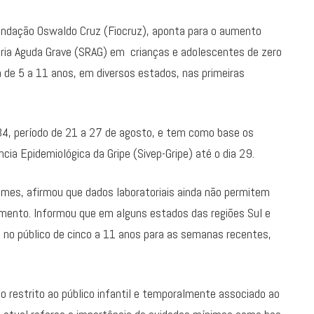
 Fundação Oswaldo Cruz (Fiocruz), aponta para o aumento
ria Aguda Grave (SRAG) em crianças e adolescentes de zero
 de 5 a 11 anos, em diversos estados, nas primeiras
34, período de 21 a 27 de agosto, e tem como base os
cia Epidemiológica da Gripe (Sivep-Gripe) até o dia 29.
omes, afirmou que dados laboratoriais ainda não permitem
aumento. Informou que em alguns estados das regiões Sul e
us no público de cinco a 11 anos para as semanas recentes,
 restrito ao público infantil e temporalmente associado ao