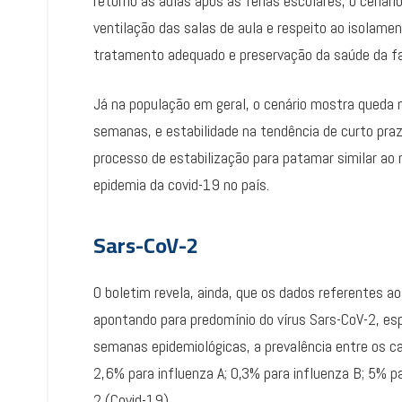
retorno às aulas após as férias escolares, o cenár
ventilação das salas de aula e respeito ao isolame
tratamento adequado e preservação da saúde da fam
Já na população em geral, o cenário mostra queda n
semanas, e estabilidade na tendência de curto pra
processo de estabilização para patamar similar ao 
epidemia da covid-19 no país.
Sars-CoV-2
O boletim revela, ainda, que os dados referentes a
apontando para predomínio do vírus Sars-CoV-2, es
semanas epidemiológicas, a prevalência entre os cas
2,6% para influenza A; 0,3% para influenza B; 5% pa
2 (Covid-19).