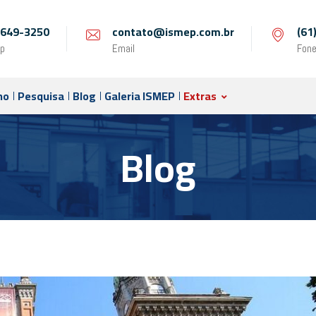
 9649-3250
contato@ismep.com.br
(61
p
Email
Fon
no
Pesquisa
Blog
Galeria ISMEP
Extras
Blog