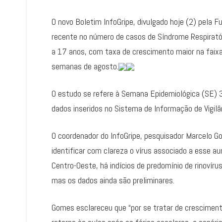
O novo Boletim InfoGripe, divulgado hoje (2) pela
recente no número de casos de Síndrome Respirató
a 17 anos, com taxa de crescimento maior na faixa
semanas de agosto.
O estudo se refere à Semana Epidemiológica (SE) 
dados inseridos no Sistema de Informação de Vigilân
O coordenador do InfoGripe, pesquisador Marcelo G
identificar com clareza o vírus associado a esse 
Centro-Oeste, há indícios de predomínio de rinovír
mas os dados ainda são preliminares.
Gomes esclareceu que “por se tratar de crescimento