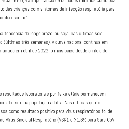
io atual reforça a importância de cuidados mínimos como boa
nto das crianças com sintomas de infecção respiratória para
ília escolar”.
a tendência de longo prazo, ou seja, nas últimas seis
zo (últimas três semanas). A curva nacional continua em
mantido em abril de 2022, o mais baixo desde o início da
os resultados laboratoriais por faixa etária permanecem
pecialmente na população adulta. Nas últimas quatro
os como resultado positivo para vírus respiratórios foi de
ra Vírus Sincicial Respiratório (VSR); e 71,8% para Sars-CoV-