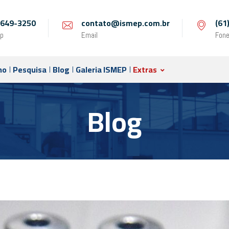
 9649-3250
contato@ismep.com.br
(61
p
Email
Fon
no
Pesquisa
Blog
Galeria ISMEP
Extras
Blog