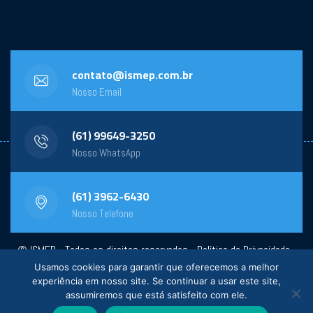
contato@ismep.com.br
Nosso Email
(61) 99649-3250
Nosso WhatsApp
(61) 3962-6430
Nosso Telefone
© ISMEP - Todos os direitos reservados -
Política de Privacidade
-
Usamos cookies para garantir que oferecemos a melhor
Powered by:
General Design
experiência em nosso site. Se continuar a usar este site,
assumiremos que está satisfeito com ele.