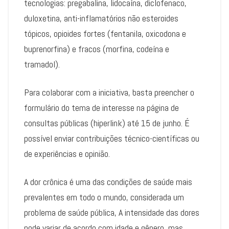
tecnologias: pregabalina, lidocaína, diclofenaco,
duloxetina, anti-inflamatórios não esteroides
tópicos, opioides fortes (fentanila, oxicodona e
buprenorfina) e fracos (morfina, codeína e
tramadol).
Para colaborar com a iniciativa, basta preencher o
formulário do tema de interesse na página de
consultas públicas (hiperlink) até 15 de junho. É
possível enviar contribuições técnico-científicas ou
de experiências e opinião.
A dor crônica é uma das condições de saúde mais
prevalentes em todo o mundo, considerada um
problema de saúde pública, A intensidade das dores
pode variar de acordo com idade e gênero, mas