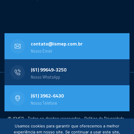
contato@ismep.com.br
Nosso Email
(61) 99649-3250
Nosso WhatsApp
(61) 3962-6430
Nosso Telefone
© ISMEP - Todos os direitos reservados -
Política de Privacidade
-
Usamos cookies para garantir que oferecemos a melhor
Powered by:
General Design
experiência em nosso site. Se continuar a usar este site,