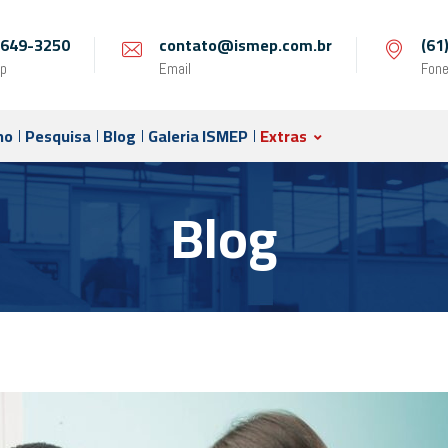
 9649-3250
contato@ismep.com.br
(61
p
Email
Fon
no
Pesquisa
Blog
Galeria ISMEP
Extras
Blog