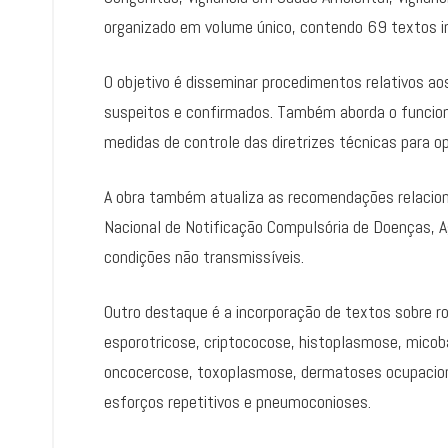
organizado em volume único, contendo 69 textos in
O objetivo é disseminar procedimentos relativos ao
suspeitos e confirmados. Também aborda o funcio
medidas de controle das diretrizes técnicas para o
A obra também atualiza as recomendações relacion
Nacional de Notificação Compulsória de Doenças, A
condições não transmissíveis.
Outro destaque é a incorporação de textos sobre ro
esporotricose, criptococose, histoplasmose, micob
oncocercose, toxoplasmose, dermatoses ocupacionai
esforços repetitivos e pneumoconioses.