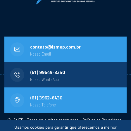
contato@ismep.com.br
Nosso Email
(61) 99649-3250
Nosso WhatsApp
(61) 3962-6430
Nosso Telefone
© ISMEP - Todos os direitos reservados -
Política de Privacidade
-
Usamos cookies para garantir que oferecemos a melhor
Powered by:
General Design