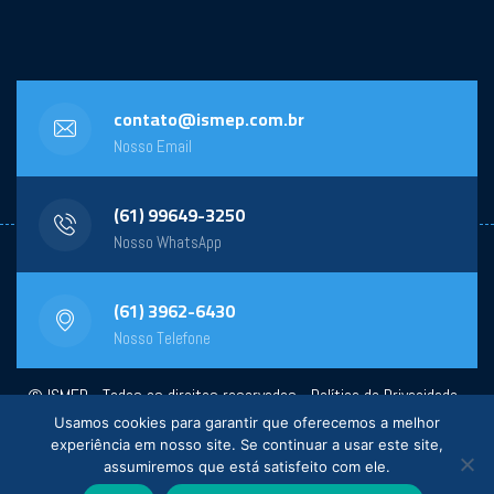
contato@ismep.com.br
Nosso Email
(61) 99649-3250
Nosso WhatsApp
(61) 3962-6430
Nosso Telefone
© ISMEP - Todos os direitos reservados -
Política de Privacidade
-
Usamos cookies para garantir que oferecemos a melhor
Powered by:
General Design
experiência em nosso site. Se continuar a usar este site,
assumiremos que está satisfeito com ele.