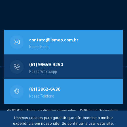
contato@ismep.com.br
Nosso Email
(61) 99649-3250
Nosso WhatsApp
(61) 3962-6430
Nosso Telefone
© ISMEP - Todos os direitos reservados -
Política de Privacidade
-
Usamos cookies para garantir que oferecemos a melhor
Powered by:
General Design
experiência em nosso site. Se continuar a usar este site,