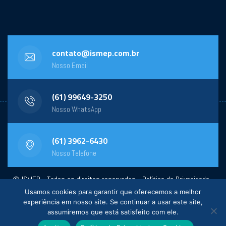
contato@ismep.com.br
Nosso Email
(61) 99649-3250
Nosso WhatsApp
(61) 3962-6430
Nosso Telefone
© ISMEP - Todos os direitos reservados -
Política de Privacidade
-
Usamos cookies para garantir que oferecemos a melhor
Powered by:
General Design
experiência em nosso site. Se continuar a usar este site,
assumiremos que está satisfeito com ele.