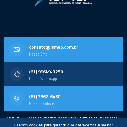
contato@ismep.com.br
Nosso Email
(61) 99649-3250
Nosso WhatsApp
(61) 3962-6430
Nosso Telefone
© ISMEP - Todos os direitos reservados -
Política de Privacidade
-
Usamos cookies para garantir que oferecemos a melhor
Powered by:
General Design