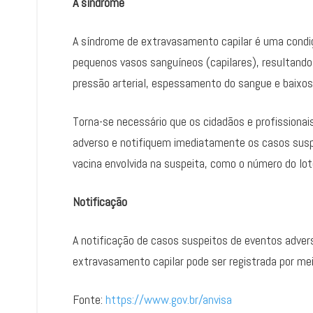
A síndrome
A síndrome de extravasamento capilar é uma condiç
pequenos vasos sanguíneos (capilares), resultando
pressão arterial, espessamento do sangue e baixos
Torna-se necessário que os cidadãos e profissiona
adverso e notifiquem imediatamente os casos suspei
vacina envolvida na suspeita, como o número do lot
Notificação
A notificação de casos suspeitos de eventos adver
extravasamento capilar pode ser registrada por m
Fonte:
https://www.gov.br/anvisa