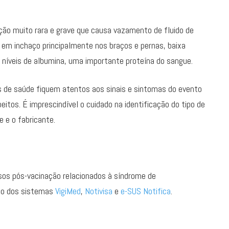
ão muito rara e grave que causa vazamento de fluido de
 em inchaço principalmente nos braços e pernas, baixa
 níveis de albumina, uma importante proteína do sangue.
is de saúde fiquem atentos aos sinais e sintomas do evento
tos. É imprescindível o cuidado na identificação do tipo de
e e o fabricante.
sos pós-vacinação relacionados à síndrome de
eio dos sistemas
VigiMed
,
Notivisa
e
e-SUS Notifica
.