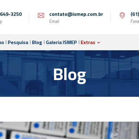
 9649-3250
contato@ismep.com.br
(61
p
Email
Fon
no
Pesquisa
Blog
Galeria ISMEP
Extras
Blog