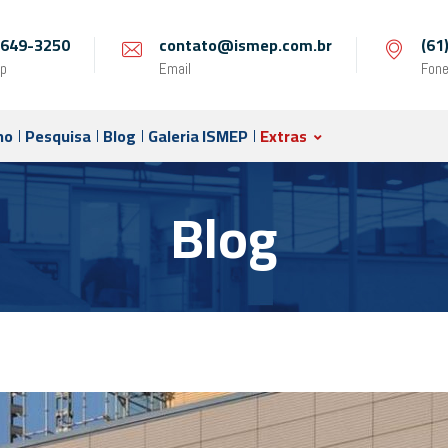
 9649-3250
contato@ismep.com.br
(61
p
Email
Fon
no
Pesquisa
Blog
Galeria ISMEP
Extras
Blog