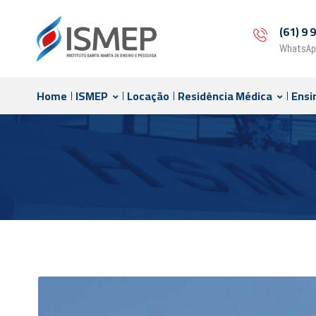
(61) 9
WhatsAp
Home
ISMEP
Locação
Residência Médica
Ensi