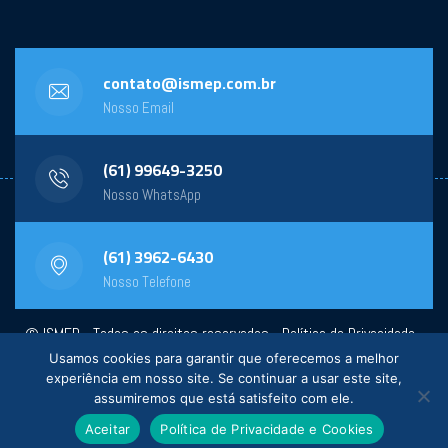
contato@ismep.com.br
Nosso Email
(61) 99649-3250
Nosso WhatsApp
(61) 3962-6430
Nosso Telefone
© ISMEP - Todos os direitos reservados -
Política de Privacidade
-
Usamos cookies para garantir que oferecemos a melhor
Powered by:
General Design
experiência em nosso site. Se continuar a usar este site,
assumiremos que está satisfeito com ele.
Aceitar
Política de Privacidade e Cookies