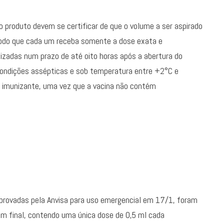
do produto devem se certificar de que o volume a ser aspirado
 modo que cada um receba somente a dose exata e
lizadas num prazo de até oito horas após a abertura do
condições assépticas e sob temperatura entre +2°C e
o imunizante, uma vez que a vacina não contém
aprovadas pela Anvisa para uso emergencial em 17/1, foram
 final, contendo uma única dose de 0,5 ml cada