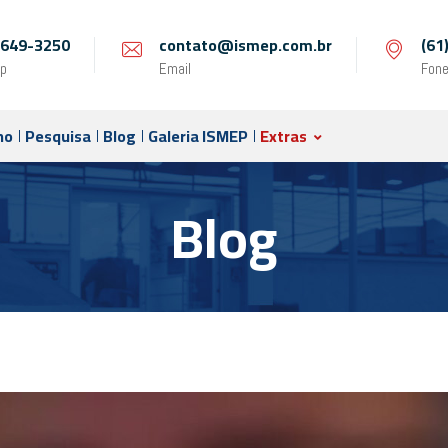
 9649-3250
contato@ismep.com.br
(61
p
Email
Fon
no
Pesquisa
Blog
Galeria ISMEP
Extras
Blog