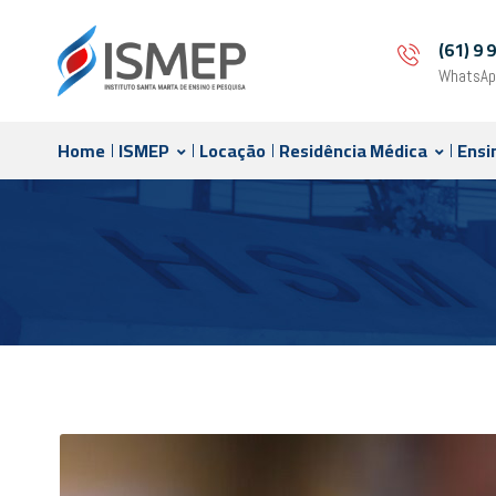
(61) 9
WhatsAp
Home
ISMEP
Locação
Residência Médica
Ensi