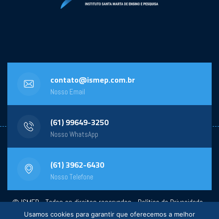
contato@ismep.com.br
Nosso Email
(61) 99649-3250
Nosso WhatsApp
(61) 3962-6430
Nosso Telefone
© ISMEP - Todos os direitos reservados -
Política de Privacidade
-
Usamos cookies para garantir que oferecemos a melhor
Powered by:
General Design