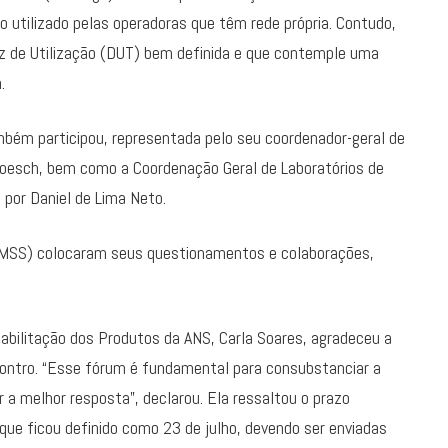
o utilizado pelas operadoras que têm rede própria. Contudo,
z de Utilização (DUT) bem definida e que contemple uma
m.
bém participou, representada pelo seu coordenador-geral de
oesch, bem como a Coordenação Geral de Laboratórios de
a por Daniel de Lima Neto.
MSS) colocaram seus questionamentos e colaborações,
Habilitação dos Produtos da ANS, Carla Soares, agradeceu a
ncontro. “Esse fórum é fundamental para consubstanciar a
a melhor resposta”, declarou. Ela ressaltou o prazo
que ficou definido como 23 de julho, devendo ser enviadas