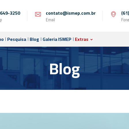
 9649-3250
contato@ismep.com.br
(61
p
Email
Fon
no
Pesquisa
Blog
Galeria ISMEP
Extras
Blog