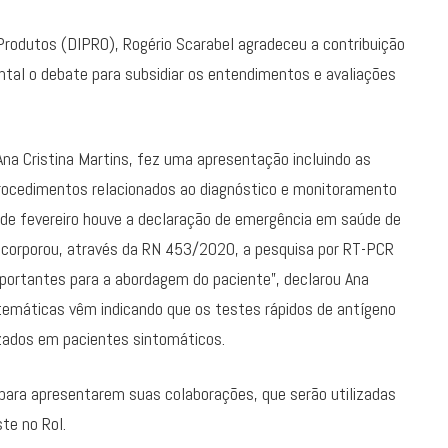
 Produtos (DIPRO), Rogério Scarabel agradeceu a contribuição
ntal o debate para subsidiar os entendimentos e avaliações
Ana Cristina Martins, fez uma apresentação incluindo as
procedimentos relacionados ao diagnóstico e monitoramento
de fevereiro houve a declaração de emergência em saúde de
incorporou, através da RN 453/2020, a pesquisa por RT-PCR
portantes para a abordagem do paciente”, declarou Ana
stemáticas vêm indicando que os testes rápidos de antígeno
lizados em pacientes sintomáticos.
 para apresentarem suas colaborações, que serão utilizadas
este no Rol.