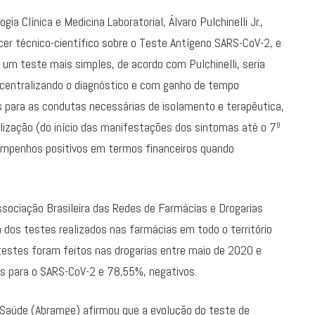
gia Clínica e Medicina Laboratorial, Álvaro Pulchinelli Jr.,
ecer técnico-científico sobre o Teste Antígeno SARS-CoV-2, e
um teste mais simples, de acordo com Pulchinelli, seria
centralizando o diagnóstico e com ganho de tempo
s para as condutas necessárias de isolamento e terapêutica,
lização (do início das manifestações dos sintomas até o 7º
empenhos positivos em termos financeiros quando
Associação Brasileira das Redes de Farmácias e Drogarias
dos testes realizados nas farmácias em todo o território
 testes foram feitos nas drogarias entre maio de 2020 e
os para o SARS-CoV-2 e 78,55%, negativos.
e Saúde (Abramge) afirmou que a evolução do teste de