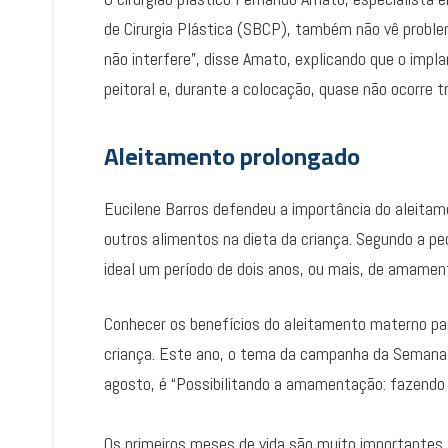
de Cirurgia Plástica (SBCP), também não vê probl
não interfere”, disse Amato, explicando que o impl
peitoral e, durante a colocação, quase não ocorre 
Aleitamento prolongado
Eucilene Barros defendeu a importância do aleita
outros alimentos na dieta da criança. Segundo a pe
ideal um período de dois anos, ou mais, de amame
Conhecer os benefícios do aleitamento materno par
criança. Este ano, o tema da campanha da Semana 
agosto, é “Possibilitando a amamentação: fazendo 
Os primeiros meses de vida são muito importantes