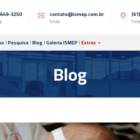
 9649-3250
contato@ismep.com.br
(61
p
Email
Fon
no
Pesquisa
Blog
Galeria ISMEP
Extras
Blog