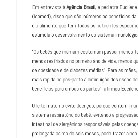
Em entrevista à
Agência Brasil
, a pediatra Eucilen
(Idomed), disse que são inúmeros os benefícios d
é o alimento que tem todos os nutrientes específ
estimula o desenvolvimento do sistema imunológic
“Os bebês que mamam costumam passar menos tem
menos resfriados no primeiro ano de vida, menos qu
de obesidade e de diabetes médias”. Para as mães
mais rápida no pós-parto á diminuição dos riscos d
benefícios para ambas as partes”, afirmou Eucilene
O leite materno evita doenças, porque contém imun
sistema respiratório do bebê, evitando a progressã
intestinal de alergênicos responsáveis pelas doen
prolongada acima de seis meses, pode trazer ainda 