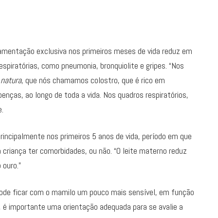
amentação exclusiva nos primeiros meses de vida reduz em
spiratórias, como pneumonia, bronquiolite e gripes. “Nos
 natura
, que nós chamamos colostro, que é rico em
enças, ao longo de toda a vida. Nos quadros respiratórios,
.
rincipalmente nos primeiros 5 anos de vida, período em que
criança ter comorbidades, ou não. “O leite materno reduz
 ouro.”
 pode ficar com o mamilo um pouco mais sensível, em função
 é importante uma orientação adequada para se avalie a