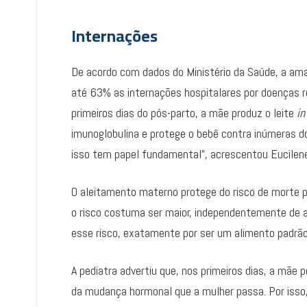
Internações
De acordo com dados do Ministério da Saúde, a am
até 63% as internações hospitalares por doenças re
primeiros dias do pós-parto, a mãe produz o leite
in
imunoglobulina e protege o bebê contra inúmeras do
isso tem papel fundamental”, acrescentou Eucilene
O aleitamento materno protege do risco de morte p
o risco costuma ser maior, independentemente de a 
esse risco, exatamente por ser um alimento padrão
A pediatra advertiu que, nos primeiros dias, a mãe
da mudança hormonal que a mulher passa. Por isso,