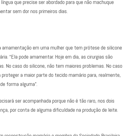
a língua que precise ser abordado para que não machuque
ntar sem dor nos primeiros dias.
a a amamentação em uma mulher que tem prótese de silicone
ria. “Ela pode amamentar. Hoje em dia, as cirurgias são
as. No caso do silicone, não tem maiores problemas. No caso
roteger a maior parte do tecido mamário para, realmente,
 de forma alguma”.
ecisará ser acompanhada porque não é tão raro, nos dois
ça, por conta de alguma dificuldade na produção de leite.
 em reconstrução mamária e membro da Sociedade Brasileira