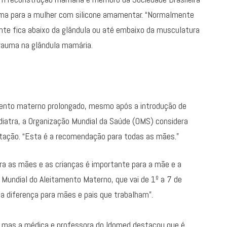
ema para a mulher com silicone amamentar. “Normalmente
ante fica abaixo da glândula ou até embaixo da musculatura
trauma na glândula mamária.
mento materno prolongado, mesmo após a introdução de
diatra, a Organização Mundial da Saúde (OMS) considera
ntação. “Esta é a recomendação para todas as mães.”
a as mães e as crianças é importante para a mãe e a
Mundial do Aleitamento Materno, que vai de 1º a 7 de
a diferença para mães e pais que trabalham”.
, mas a médica e professora do Idomed destacou que é