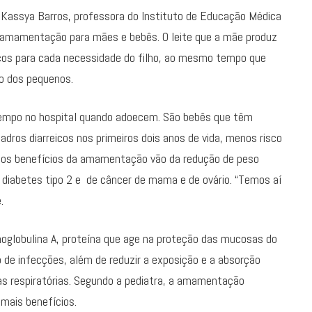
e Kassya Barros, professora do Instituto de Educação Médica
a amamentação para mães e bebês. O leite que a mãe produz
icos para cada necessidade do filho, ao mesmo tempo que
o dos pequenos.
po no hospital quando adoecem. São bebês que têm
adros diarreicos nos primeiros dois anos de vida, menos risco
, os benefícios da amamentação vão da redução de peso
e diabetes tipo 2 e de câncer de mama e de ovário. “Temos aí
.
oglobulina A, proteína que age na proteção das mucosas do
o de infecções, além de reduzir a exposição e a absorção
ças respiratórias. Segundo a pediatra, a amamentação
mais benefícios.