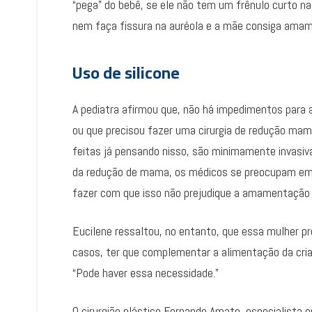
“pega” do bebê, se ele não tem um frênulo curto n
nem faça fissura na auréola e a mãe consiga amame
Uso de silicone
A pediatra afirmou que, não há impedimentos par
ou que precisou fazer uma cirurgia de redução mamá
feitas já pensando nisso, são minimamente invasiv
da redução de mama, os médicos se preocupam em p
fazer com que isso não prejudique a amamentação
Eucilene ressaltou, no entanto, que essa mulher pr
casos, ter que complementar a alimentação da crian
“Pode haver essa necessidade.”
O cirurgião plástico Fernando Amato, especialista