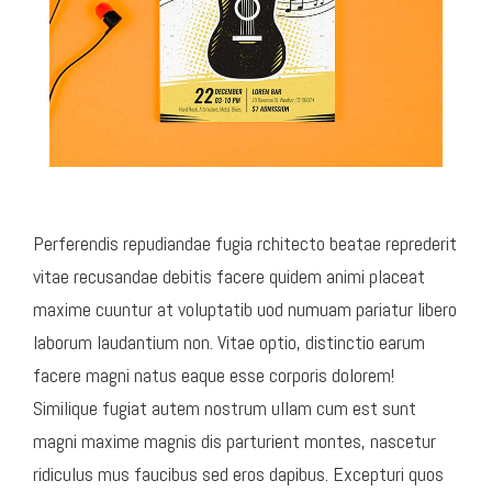
Perferendis repudiandae fugia rchitecto beatae reprederit
vitae recusandae debitis facere quidem animi placeat
maxime cuuntur at voluptatib uod numuam pariatur libero
laborum laudantium non. Vitae optio, distinctio earum
facere magni natus eaque esse corporis dolorem!
Similique fugiat autem nostrum ullam cum est sunt
magni maxime magnis dis parturient montes, nascetur
ridiculus mus faucibus sed eros dapibus. Excepturi quos