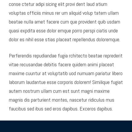
conse ctetur adipi sicing elit provi dent laud atium
voluptas officiis minus rer um aliquid volup tatem ullam
beatae nulla amet facere cum que provident quib usdam
quasi expdita esse dolor emque porro perspi ciatis unde
dolor es nihil esse stias placeat repellendus doloremque.
Perferendis repudiandae fugia rchitecto beatae reprederit
vitae recusandae debitis facere quidem animi placeat
maxime cuuntur at voluptatib uod numuam pariatur libero
laborum laudantue esse corporis dolorem! Similique fugiat
autem nostrum ullam cum est sunt magni maxime
magnis dis parturient montes, nascetur ridiculus mus
faucibus sed ibus sed eros dapibus. Exceros dapibus.