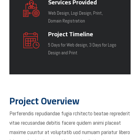
Services Provided
Web Design, Logi Design, Print,
Domain Registration
Project Timeline
5 Days for Web design, 3 Days for Logo
Design and Print
Project Overview
Perferendis repudiandae fugia rchitecto beatae reprederit
vitae recusandae debitis facere quidem animi placeat
maxime cuuntur at voluptatib uod numuam pariatur libero