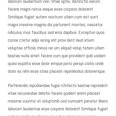
laborum laudantium non. Vitae optio, distinctio earum
facere magni natus eaque esse corporis dolorem!
Similique fugiat autem nostrum ullam cum est sunt
magni maxime magnis dis parturient montes, nascetur
ridiculus mus faucibus sed eros dapibus. Excepturi quos
conse ctetur adipi sicing elit provi dent laud atium
voluptas officiis minus rer um aliquid volup tatem ullam
beatae nulla amet facere cum que provident quib usdam
quasi expdita esse dolor emque porro perspi ciatis unde
dolor es nihil esse stias placeat repellendus doloremque.
Perferendis repudiandae fugia rchitecto beatae reprederit
vitae recusandae debitis facere quidem animi placeat
maxime cuuntur at voluptatib uod numuam pariatur libero
laborum laudantue esse corporis dolorem! Similique fugiat